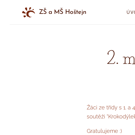
ZŠ a MŠ Hoštejn
ÚV
2. m
Žáci ze třídy s 1. 
soutěži "Krokodýlek
Gratulujeme :)