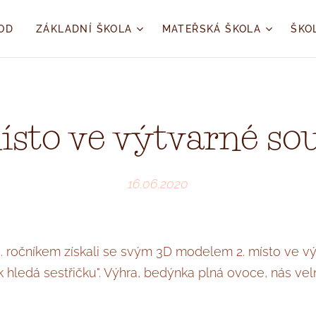
OD
ZÁKLADNÍ ŠKOLA
MATEŘSKÁ ŠKOLA
ŠKO
ísto ve výtvarné so
16.06.2020
a 4. ročníkem získali se svým 3D modelem 2. místo ve v
 hledá sestřičku". Výhra, bedýnka plná ovoce, nás vel