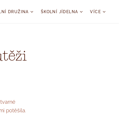
LNÍ DRUŽINA
ŠKOLNÍ JÍDELNA
VÍCE
utěži
ýtvarné
mi potěšila.