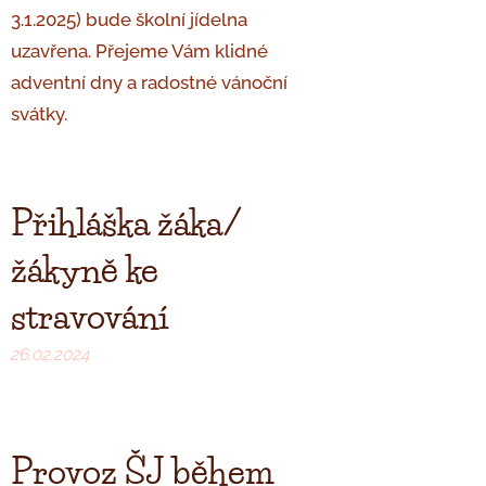
3.1.2025) bude školní jídelna
uzavřena. Přejeme Vám klidné
adventní dny a radostné vánoční
svátky.
Přihláška žáka/
žákyně ke
stravování
26.02.2024
Provoz ŠJ během