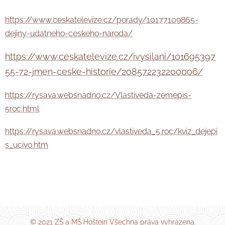
https://www.ceskatelevize.cz/porady/10177109865-
dejiny-udatneho-ceskeho-naroda/
https://www.ceskatelevize.cz/ivysilani/101695397
55-72-jmen-ceske-historie/208572232200006/
https://rysava.websnadno.cz/Vlastiveda-zemepis-
5roc.html
https://rysava.websnadno.cz/vlastiveda_5.roc/kviz_dejepi
s_ucivo.htm
© 2021 ZŠ a MŠ Hoštejn Všechna práva vyhrazena.