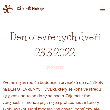
ZŠ a MŠ Hoštejn
Den otevřených dveří
23.3.2022
14.03.2022
Zveme nejen rodiče budoucích prvňáčků do naší školy
na DEN OTEVŘENÝCH DVEŘÍ, který se koná ve středu
23.3.2022 od 10,00 do 17,00 hodin. Zájemci z řad
veřejnosti si mohou přijít nejen prohlédnout interiéry
školy, vyzkoušet si moderní vyučovací pomůcky, ale