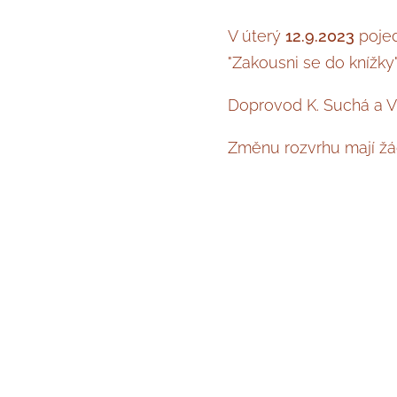
V úterý
12.9.2023
pojed
"Zakousni se do knížky
Doprovod K. Suchá a V
Změnu rozvrhu mají žá