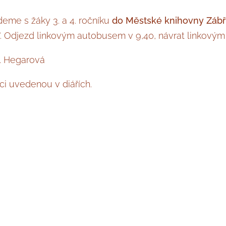
eme s žáky 3. a 4. ročníku
do Městské knihovny Záb
". Odjezd linkovým autobusem v 9,40, návrat linkovým
. Hegarová
ci uvedenou v diářích.