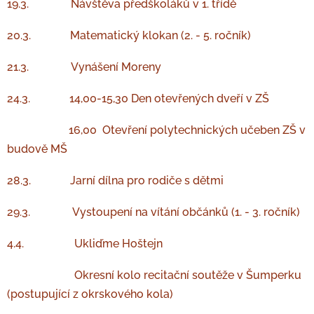
19.3. Návštěva předškoláků v 1. třídě
20.3. Matematický klokan (2. - 5. ročník)
21.3. Vynášení Moreny
24.3. 14,00-15,30 Den otevřených dveří v ZŠ
16,00 Otevření polytechnických učeben ZŠ v
budově MŠ
28.3. Jarní dílna pro rodiče s dětmi
29.3. Vystoupení na vítání občánků (1. - 3. ročník)
4.4. Ukliďme Hoštejn
Okresní kolo recitační soutěže v Šumperku
(postupující z okrskového kola)