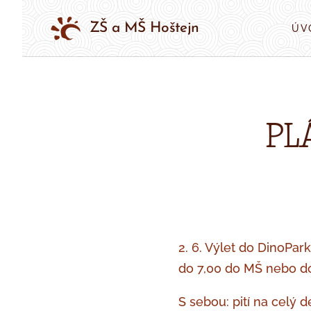
ZŠ a MŠ Hoštejn
ÚV
PL
2. 6. Výlet do DinoPar
do 7,00 do MŠ nebo do 
S sebou: pití na celý 