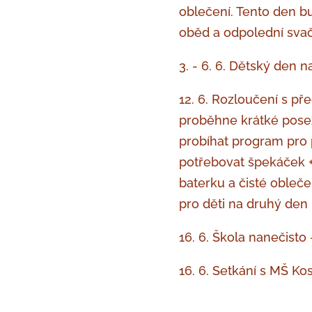
oblečení. Tento den b
oběd a odpolední svač
3. - 6. 6. Dětský den 
12. 6. Rozloučení s př
proběhne krátké posez
probíhat program pro 
potřebovat špekáček +
baterku a čisté obleč
pro děti na druhý den 
16. 6. Škola nanečisto
16. 6. Setkání s MŠ K