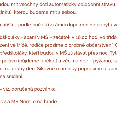
udou mít všechny děti automaticky celodenní stravu 
inku), kterou budeme mít s sebou.
na hřišti – podle počasí (v rámci dopoledního pobytu 
edškoláky + spaní v MŠ – začátek v 16:00 hod. ve tříd
ení ve třídě, rodiče prosíme o drobné občerstvení. 
předškoláky, kteří budou v MŠ zůstávat přes noc. Ty
 pečivo (půjdeme opékat) a věci na noc – pyžamo, ka
ení na druhý den. Šikovné maminky poprosíme o upe
na snídani.
 – viz. doručená pozvánka
osov a MŠ Nemile na hradě