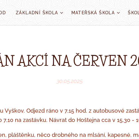
OD
ZÁKLADNÍ ŠKOLA
MATEŘSKÁ ŠKOLA
ŠKO
ÁN AKCÍ NA ČERVEN 2
30.05.2025
ku Vyškov.
Odjezd ráno v 7,15 hod. z autobusové zastá
7,10 na zastávku. Návrat do Hoštejna cca v 15,30 - 1
den, pláštěnku, něco drobného na mlsání, kapesné, ma