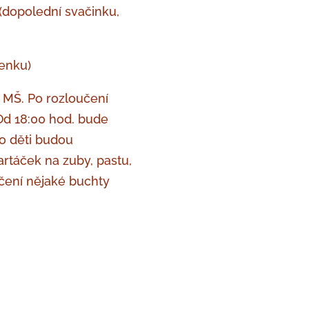
(dopolední svačinku,
venku)
ě MŠ. Po rozloučení
Od 18:00 hod. bude
to děti budou
rtáček na zuby, pastu,
čení nějaké buchty