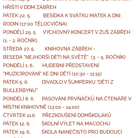
HŘIŠTI V DDM ZÁBŘEH
PÁTEK 22. 5. BESÍDKA K SVÁTKU MATEK A DNI
RODIN (17:00 TĚLOCVIČNA)
PONDĚLÍ 25. 5. VÝCHOVNÝ KONCERT V ZUŠ ZÁBŘEH
(1. - 2. ROČNÍK)
STŘEDA 27. 5. KNIHOVNA ZÁBŘEH -
BESEDA
"NEJHORŠÍ DĚTI NA SVĚTĚ"
(3. - 5. ROČNÍK)
PONDĚLÍ 1. 6. HUDEBNÍ PŘEDSTAVENÍ
"MUZICÍROVÁNÍ" KE DNI DĚTÍ (10:30 - 11:15)
PÁTEK 5. 6. DIVADLO V ŠUMPERKU "
DĚTI Z
BULLERBYNU"
PONDĚLÍ 8. 6. PASOVÁNÍ PRVŇÁČKŮ NA ČTENÁŘE V
MÍSTNÍ KNIHOVNĚ (13:00 - 14:00)
ČTVRTEK 11.6. PŘEZKOUŠENÍ DOMŠKOLÁKŮ
PÁTEK 12. 6. ŠKOLNÍ VÝLET NA MACOCHU
PÁTEK 19. 6. ŠKOLA NANEČISTO PRO BUDOUCÍ