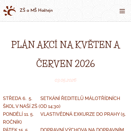
ZŠ a MŠ Hoštejn
PLÁN AKCÍ NA KVĚTEN A
ČERVEN 2026
03.05.2026
STŘEDA 6. 5. SETKÁNÍ ŘEDITELŮ MÁLOTŘÍDNÍCH
ŠKOL V NAŠÍ ZŠ (OD 14:30)
PONDĚLÍ 11. 5. VLASTIVĚDNÁ EXKURZE DO PRAHY (5.
ROČNÍK)
PÁTEK 15. 5. DOPRAVNÍ VÝCHOVA NA DOPRAVNÍM