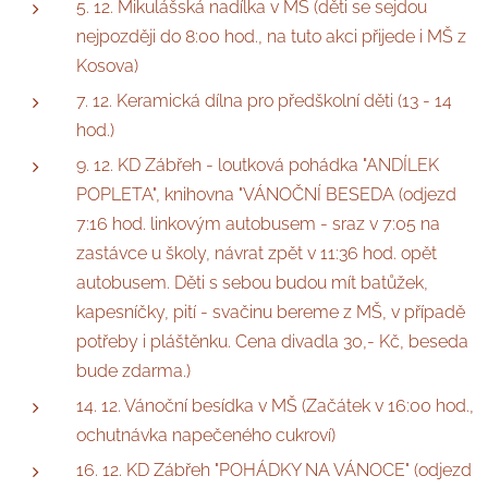
5. 12. Mikulášská nadílka v MŠ (děti se sejdou
nejpozději do 8:00 hod., na tuto akci přijede i MŠ z
Kosova)
7. 12. Keramická dílna pro předškolní děti (13 - 14
hod.)
9. 12. KD Zábřeh - loutková pohádka "ANDÍLEK
POPLETA", knihovna "VÁNOČNÍ BESEDA (odjezd
7:16 hod. linkovým autobusem - sraz v 7:05 na
zastávce u školy, návrat zpět v 11:36 hod. opět
autobusem. Děti s sebou budou mít batůžek,
kapesníčky, pití - svačinu bereme z MŠ, v případě
potřeby i pláštěnku. Cena divadla 30,- Kč, beseda
bude zdarma.)
14. 12. Vánoční besídka v MŠ (Začátek v 16:00 hod.,
ochutnávka napečeného cukroví)
16. 12. KD Zábřeh "POHÁDKY NA VÁNOCE" (odjezd