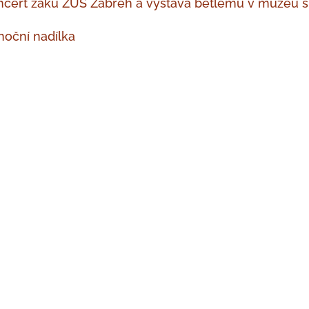
cert žáků ZUŠ Zábřeh a výstava betlémů v muzeu s 
oční nadílka