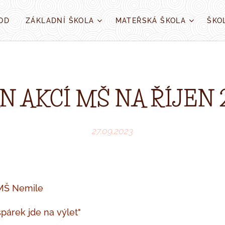
OD
ZÁKLADNÍ ŠKOLA
MATEŘSKÁ ŠKOLA
ŠKO
N AKCÍ MŠ NA ŘÍJEN 
27.09.2023
 MŠ Nemile
špárek jde na výlet"