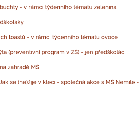
 buchty - v rámci týdenního tématu zelenina
edškoláky
ných toastů - v rámci týdenního tématu ovoce
ýta (preventivní program v ZŠ) - jen předškoláci
či na zahradě MŠ
Jak se (ne)žije v kleci - společná akce s MŠ Nemile 