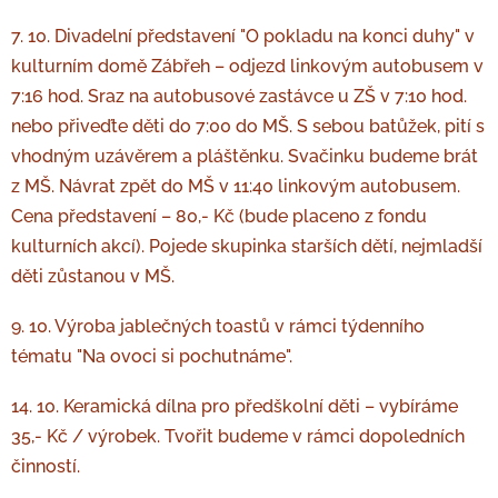
7. 10. Divadelní představení "O pokladu na konci duhy" v
kulturním domě Zábřeh – odjezd linkovým autobusem v
7:16 hod. Sraz na autobusové zastávce u ZŠ v 7:10 hod.
nebo přiveďte děti do 7:00 do MŠ. S sebou batůžek, pití s
vhodným uzávěrem a pláštěnku. Svačinku budeme brát
z MŠ. Návrat zpět do MŠ v 11:40 linkovým autobusem.
Cena představení – 80,- Kč (bude placeno z fondu
kulturních akcí). Pojede skupinka starších dětí, nejmladší
děti zůstanou v MŠ.
9. 10. Výroba jablečných toastů v rámci týdenního
tématu "Na ovoci si pochutnáme".
14. 10. Keramická dílna pro předškolní děti – vybíráme
35,- Kč / výrobek. Tvořit budeme v rámci dopoledních
činností.