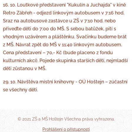
16. 10. Loutkové představení "Kukulín a Juchajda" v kině
Retro Zábřeh - odjezd linkovým autobusem v 7:16 hod.
Sraz na autobusové zastávce u ZŠ v 7:10 hod. nebo
přiveďte děti do 7:00 do MŠ. S sebou batůžek, pití s
vhodným uzávěrem a pláštěnku. Svačinku budeme brát
z MŠ. Návrat zpět do MŠ v 11:40 linkovým autobusem.
Cena představení – 70,- Kč (bude placeno z fondu
kulturních akcí). Pojede skupinka starších dětí, nejmladší
děti zůstanou v MŠ.
29. 10. Návštěva místní knihovny - OÚ Hoštejn – zúčastní
se všechny děti.
© 2021 ZŠ a MŠ Hoštejn Všechna práva vyhrazena.
Prohlášení o přístupnosti