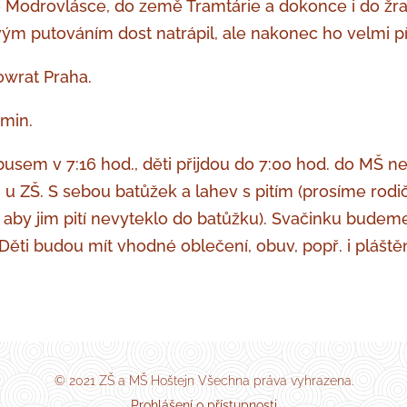
le Modrovlásce, do země Tramtárie a dokonce i do žr
vým putováním dost natrápil, ale nakonec ho velmi p
lowrat Praha.
 min.
usem v 7:16 hod., děti přijdou do 7:00 hod. do MŠ ne
u ZŠ. S sebou batůžek a lahev s pitím (prosíme rodič
by jim pití nevyteklo do batůžku). Svačinku budeme
Děti budou mít vhodné oblečení, obuv, popř. i pláště
© 2021 ZŠ a MŠ Hoštejn Všechna práva vyhrazena.
Prohlášení o přístupnosti