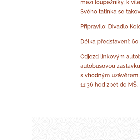
mezi loupežníky, k ví
Svého tatínka se tako
Připravilo: Divadlo Ko
Délka představení: 60
Odjezd linkovým autob
autobusovou zastávku 
s vhodným uzávěrem, a
11:36 hod zpět do MŠ. 