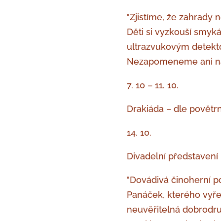
"Zjistíme, že zahrady n
Děti si vyzkouší smyk
ultrazvukovým detekto
Nezapomeneme ani na 
7. 10 – 11. 10.
Drakiáda – dle povětrn
14. 10.
Divadelní představení
"Dovádivá činoherní
Panáček, kterého vyřez
neuvěřitelná dobrodruž