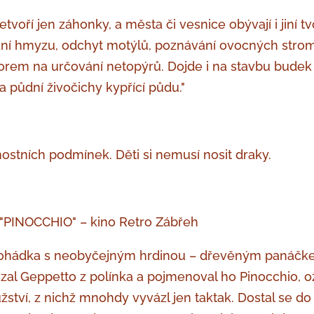
etvoří jen záhonky, a města či vesnice obývají i jiní t
ání hmyzu, odchyt motýlů, poznávání ovocných strom
rem na určování netopýrů. Dojde i na stavbu budek a
půdní živočichy kypřící půdu."
ostních podmínek. Děti si nemusí nosit draky.
 "PINOCCHIO" – kino Retro Zábřeh
 pohádka s neobyčejným hrdinou – dřevěným panáč
al Geppetto z polínka a pojmenoval ho Pinocchio, ož
ství, z nichž mnohdy vyvázl jen taktak. Dostal se do