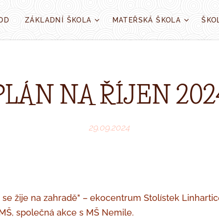
OD
ZÁKLADNÍ ŠKOLA
MATEŘSKÁ ŠKOLA
ŠKO
PLÁN NA ŘÍJEN 202
29.09.2024
se žije na zahradě" – ekocentrum Stolístek Linharti
 MŠ, společná akce s MŠ Nemile.