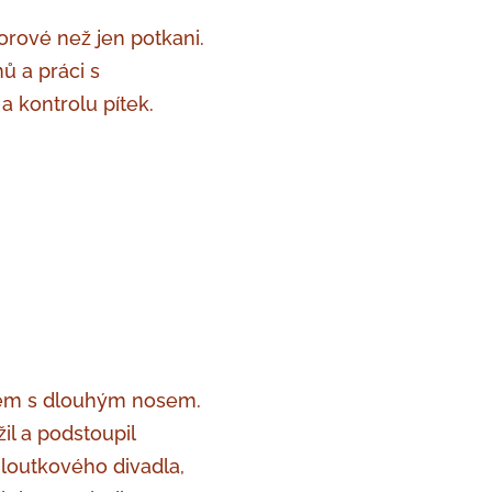
vorové než jen potkani.
ů a práci s
 kontrolu pítek.
kem s dlouhým nosem.
il a podstoupil
 loutkového divadla,