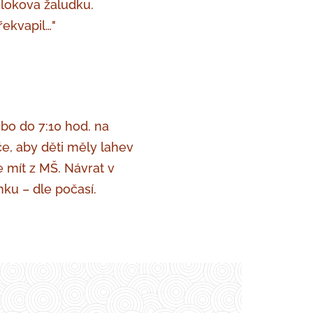
alokova žaludku.
řekvapil…"
bo do 7:10 hod. na
e, aby děti měly lahev
 mít z MŠ. Návrat v
nku – dle počasí.