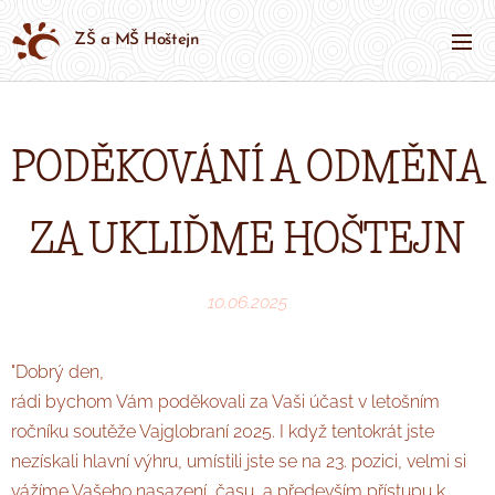
ZŠ a MŠ Hoštejn
PODĚKOVÁNÍ A ODMĚNA
ZA UKLIĎME HOŠTEJN
10.06.2025
"Dobrý den,
rádi bychom Vám poděkovali za Vaši účast v letošním
ročníku soutěže Vajglobraní 2025. I když tentokrát jste
nezískali hlavní výhru, umístili jste se na 23. pozici, velmi si
vážíme Vašeho nasazení, času, a především přístupu k