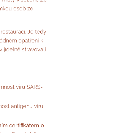
jimkou osob ze
restaurací. Je tedy
ořádném opatření k
 jídelně stravovali
omnost viru SARS-
ost antigenu viru
ím certifikátem o