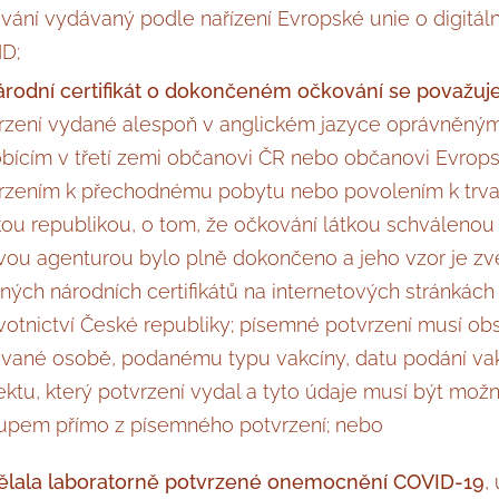
vání vydávaný podle nařízení Evropské unie o digitáln
D;
árodní certifikát o dokončeném očkování se považuj
rzení vydané alespoň v anglickém jazyce oprávněný
bícím v třetí zemi občanovi ČR nebo občanovi Evrop
rzením k přechodnému pobytu nebo povolením k trv
ou republikou, o tom, že očkování látkou schváleno
vou agenturou bylo plně dokončeno a jeho vzor je z
ných národních certifikátů na internetových stránkách
votnictví České republiky; písemné potvrzení musí ob
vané osobě, podanému typu vakcíny, datu podání vakcí
ektu, který potvrzení vydal a tyto údaje musí být mož
tupem přímo z písemného potvrzení; nebo
ělala laboratorně potvrzené onemocnění COVID-19
,