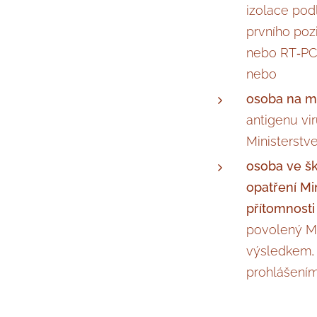
izolace pod
prvního poz
nebo RT‑PCR
nebo
osoba na mí
antigenu vi
Ministerstv
osoba ve š
opatření Mi
přítomnosti
povolený Mi
výsledkem, 
prohlášením