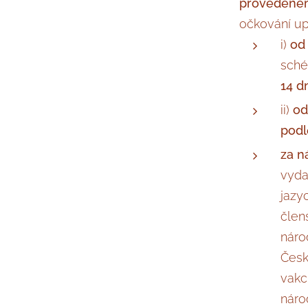
provedeném
očkování up
i)
od
sché
14 d
ii)
od
podl
za n
vyda
jazy
člen
náro
Česk
vakcí
náro