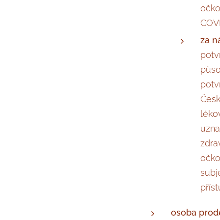
očko
COVI
za n
potv
půso
potv
Česk
léko
uzna
zdra
očko
subj
přís
osoba prod