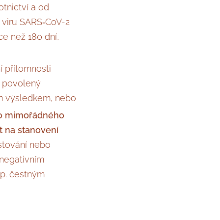
tnictví a od
u viru SARS‑CoV-2
e než 180 dní,
í přítomnosti
o povolený
ním výsledkem, nebo
ého mimořádného
t na stanovení
stování nebo
 negativním
sp. čestným