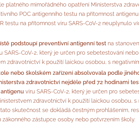
le platného mimořádného opatření Ministerstva zdravo
itivního POC antigenního testu na přítomnost antigen
 testu na přítomnost viru SARS-CoV-2 neuplynulo víc
stě podstoupí preventivní antigenní test
na stanoven
ru SARS-CoV-2, který je určen pro sebetestování neb
em zdravotnictví k použití laickou osobou, s negativ
kole nebo školském zařízení absolvovala podle jin
nisterstva zdravotnictví nejdéle před 72 hodinami tes
 antigenu
viru SARS-CoV-2, který je určen pro sebete
nisterstvem zdravotnictví k použití laickou osobou, s
tato skutečnost se dokládá čestným prohlášením, re
 zákonného zástupce osoby nebo potvrzením školy.