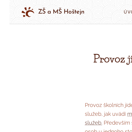
ZŠ a MŠ Hoštejn
ÚV
Provoz 
Provoz školních jíd
služeb, jak uvádí
m
služeb.
Především s
osob u jednoho stol