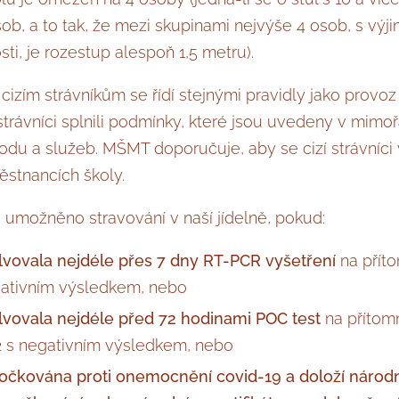
sob, a to tak, že mezi skupinami nejvýše 4 osob, s vý
i, je rozestup alespoň 1,5 metru).
cizím strávníkům se řídí stejnými pravidly jako provoz 
 strávníci splnili podmínky, které jsou uvedeny v mim
u a služeb. MŠMT doporučuje, aby se cizí strávníci v
ěstnancích školy.
e umožněno stravování v naší jídelně, pokud:
vovala nejdéle přes 7 dny RT-PCR vyšetření
na přít
ativním výsledkem, nebo
vovala nejdéle před 72 hodinami POC test
na přítomn
 s negativním výsledkem, nebo
očkována proti onemocnění covid-19 a doloží národn