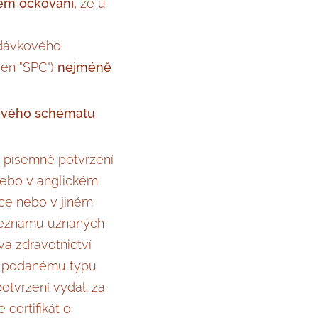
ém očkování
, že u
udávkového
jen "SPC")
nejméně
kového schématu
písemné potvrzení
nebo v anglickém
ce nebo v jiném
 seznamu uznaných
va zdravotnictví
, podanému typu
potvrzení vydal; za
certifikát o