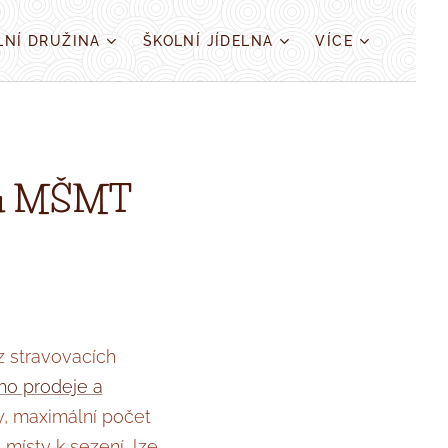
LNÍ DRUŽINA
ŠKOLNÍ JÍDELNA
VÍCE
ynů MŠMT
oz stravovacích
ho prodeje a
y, maximální počet
 místy k sezení, lze