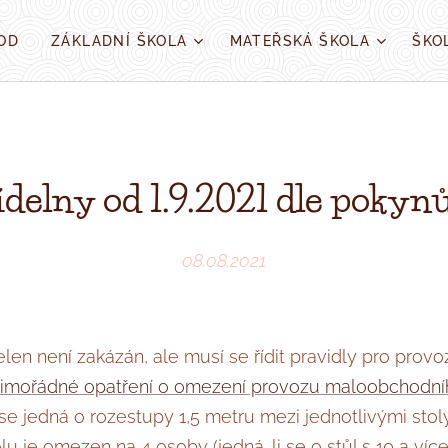
OD
ZÁKLADNÍ ŠKOLA
MATEŘSKÁ ŠKOLA
ŠKO
jídelny od 1.9.2021 dle pok
08.08.2021
elen není zakázán, ale musí se řídit pravidly pro prov
imořádné opatření o omezení provozu maloobchodní
e jedná o rozestupy 1,5 metru mezi jednotlivými stol
u je omezen na 4 osoby (jedná-li se o stůl s 10 a více