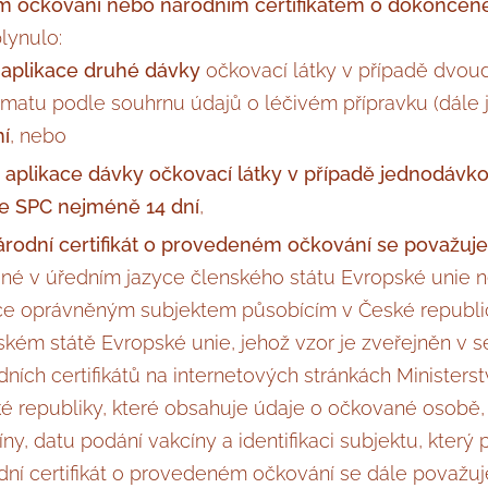
 očkování nebo národním certifikátem o dokončen
lynulo:
 aplikace druhé dávky
očkovací látky v případě dvo
matu podle souhrnu údajů o léčivém přípravku (dále 
ní
, nebo
 aplikace dávky očkovací látky v případě jednodáv
e SPC nejméně 14 dní
,
árodní certifikát o provedeném očkování se považuje
né v úředním jazyce členského státu Evropské unie 
ce oprávněným subjektem působícím v České republi
ském státě Evropské unie, jehož vzor je zveřejněn v
dních certifikátů na internetových stránkách Ministerst
é republiky, které obsahuje údaje o očkované osobě
ny, datu podání vakcíny a identifikaci subjektu, který 
dní certifikát o provedeném očkování se dále považuje 