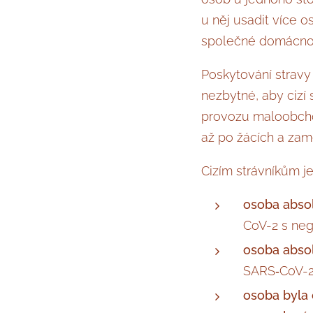
u něj usadit více o
společné domácnost
Poskytování stravy 
nezbytné, aby cizí
provozu maloobchod
až po žácích a zam
Cizím strávníkům j
osoba absol
CoV-2 s neg
osoba absol
SARS‑CoV-2
osoba byla 