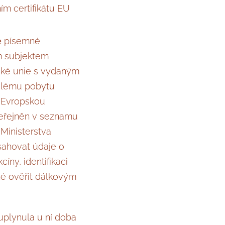
ím certifikátu EU
e
písemné
m subjektem
ské unie s vydaným
alému pobytu
u Evropskou
veřejněn v seznamu
 Ministerstva
sahovat údaje o
ny, identifikaci
né ověřit dálkovým
 uplynula u ní doba