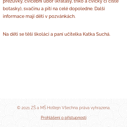
přezůvky, cvičební úbor (kraťasy, triko a cvičky či čisté
botasky), svačinu a pití na celé dopoledne. Další
informace mají děti v pozvánkách.
Na děti se těší školáci a paní učitelka Katka Suchá.
© 2021 ZŠ a MŠ Hoštejn Všechna práva vyhrazena.
Prohlášení o přístupnosti