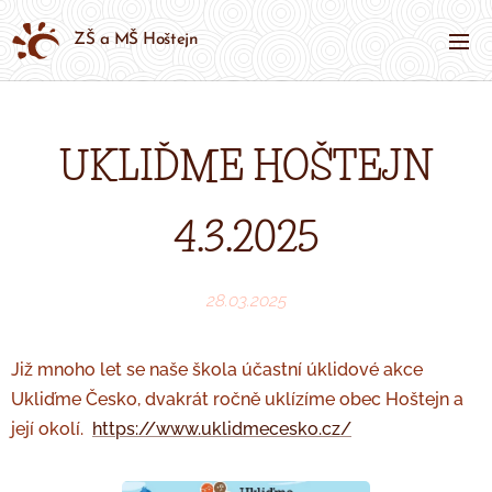
ZŠ a MŠ Hoštejn
UKLIĎME HOŠTEJN
4.3.2025
28.03.2025
Již mnoho let se naše škola účastní úklidové akce
Ukliďme Česko, dvakrát ročně uklízíme obec Hoštejn a
její okolí.
https://www.uklidmecesko.cz/