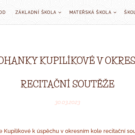
OD
ZÁKLADNÍ ŠKOLA
MATEŘSKÁ ŠKOLA
ŠKO
OHANKY KUPILÍKOVÉ V OKRE
RECITAČNÍ SOUTĚŽE
30.03.2023
 Kupilíkové k úspěchu v okresním kole recitační so