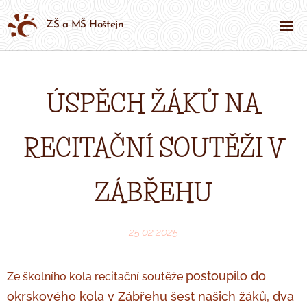
ZŠ a MŠ Hoštejn
ÚSPĚCH ŽÁKŮ NA
RECITAČNÍ SOUTĚŽI V
ZÁBŘEHU
25.02.2025
postoupilo d
o
Ze školního kola recitační soutěže
okrskového kola
v Zábřehu šest našich žáků, dva