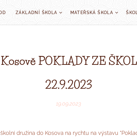
OD
ZÁKLADNÍ ŠKOLA
MATEŘSKÁ ŠKOLA
ŠKO
 Kosově P
O
KLADY ZE ŠKO
22.9.2023
19.09.2023
 školní družina do Kosova na rychtu na výstavu "Poklad