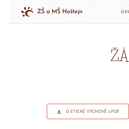
ZŠ a MŠ Hoštejn
ÚV
ŽÁ
O ETICKÉ VÝCHOVĚ 1.PDF