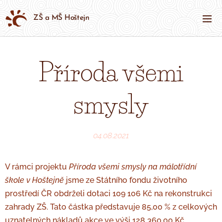
ZŠ a MŠ Hoštejn
Příroda všemi
smysly
04.08.2021
V rámci projektu
Příroda všemi smysly na málotřídní
škole v Hoštejně
jsme ze Státního fondu životního
prostředí ČR obdrželi dotaci 109 106 Kč na rekonstrukci
zahrady ZŠ.
Tato částka představuje 85,00 % z celkových
uznatelných nákladů akce ve výši 128 360,00 Kč.