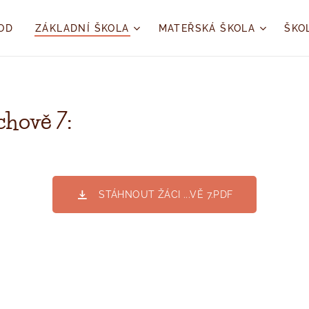
OD
ZÁKLADNÍ ŠKOLA
MATEŘSKÁ ŠKOLA
ŠKO
chově 7:
STÁHNOUT ŽÁCI ...VĚ 7.PDF