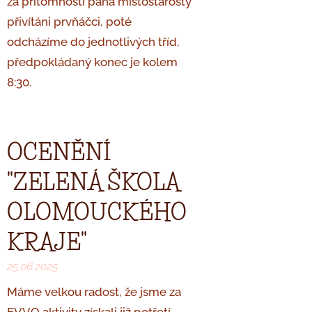
za přítomnosti pana místostarosty
přivítáni prvňáčci, poté
odcházíme do jednotlivých tříd,
předpokládaný konec je kolem
8:30.
OCENĚNÍ
"ZELENÁ ŠKOLA
OLOMOUCKÉHO
KRAJE"
25.06.2025
Máme velkou radost, že jsme za