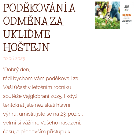
PODĚKOVÁNÍ A
ODMĚNA ZA
UKLIĎME
HOŠTEJN
10.06.2025
"Dobrý den,
rádi bychom Vám poděkovali za
Vaši účast v letošním ročníku
soutěže Vajglobraní 2025. I když
tentokrát jste nezískali hlavní
výhru, umístili jste se na 23. pozici,
velmi si vážíme Vašeho nasazení,
času, a především přístupu k