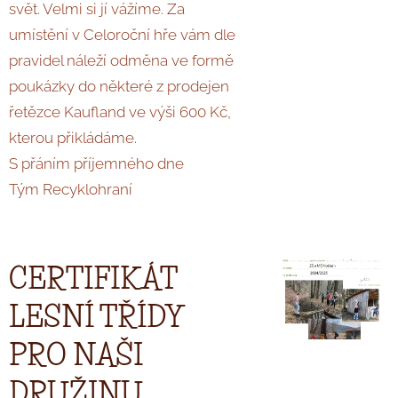
svět. Velmi si jí vážíme. Za
umístění v Celoroční hře vám dle
pravidel náleží odměna ve formě
poukázky do některé z prodejen
řetězce Kaufland ve výši 600 Kč,
kterou přikládáme.
S přáním příjemného dne
Tým Recyklohraní
CERTIFIKÁT
LESNÍ TŘÍDY
PRO NAŠI
DRUŽINU